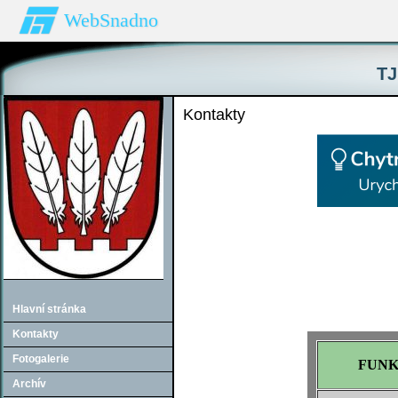
WebSnadno
TJ
Kontakty
Hlavní stránka
Kontakty
Fotogalerie
FUN
Archív