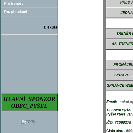
PŘEDS
Pro trenéry
Rozpis utkání
JEDNA
Diskuze
TRENÉR
AS. TRENÉ
PRONÁJEM
SPRÁVCE 
SPRÁVCE WEB
HLAVNÍ SPONZOR
Email:
sokol.
OBEC_PYŠEL
TJ Sokol Pyšel 
Pyšel které vzn
IČO: 72060379
Číslo účtu -
609