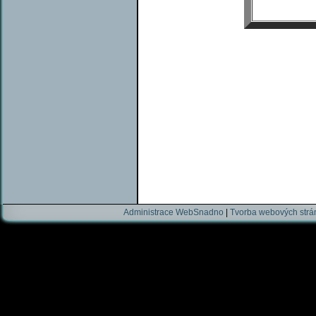
Administrace WebSnadno
|
Tvorba webových str