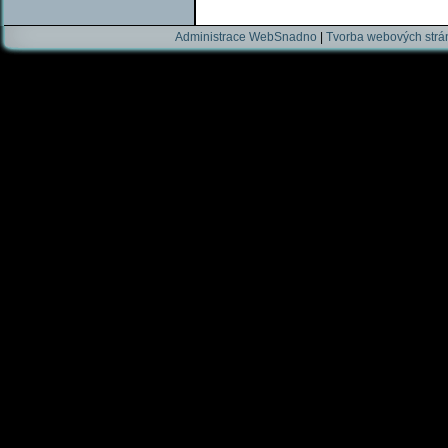
Administrace WebSnadno
|
Tvorba webových str