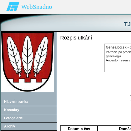
WebSnadno
TJ
Rozpis utkání
Genealog.sk - 
Pátranie po pred
genealógia
Ancestor researc
Hlavní stránka
Kontakty
Fotogalerie
Archív
Datum a čas
Domác